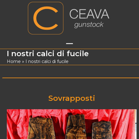
Skip
to
content
Open
Close
I nostri calci di fucile
mobile
mobile
Home
»
I nostri calci di fucile
menu
menu
Sovrapposti